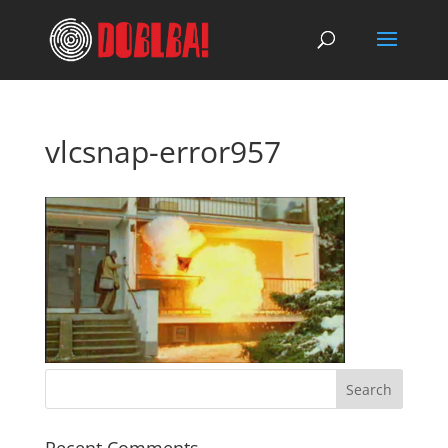
vlcsnap-error957