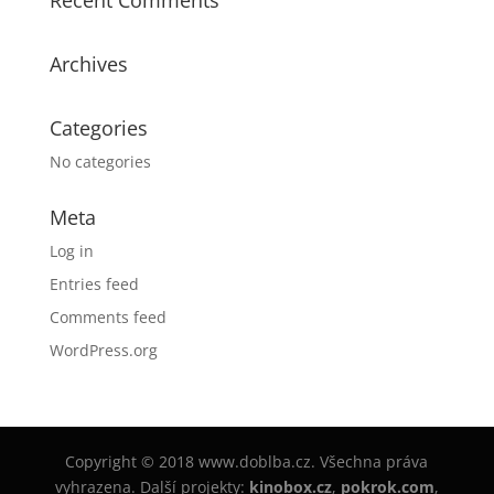
Recent Comments
Archives
Categories
No categories
Meta
Log in
Entries feed
Comments feed
WordPress.org
Copyright © 2018 www.doblba.cz. Všechna práva
vyhrazena. Další projekty:
kinobox.cz
,
pokrok.com
,